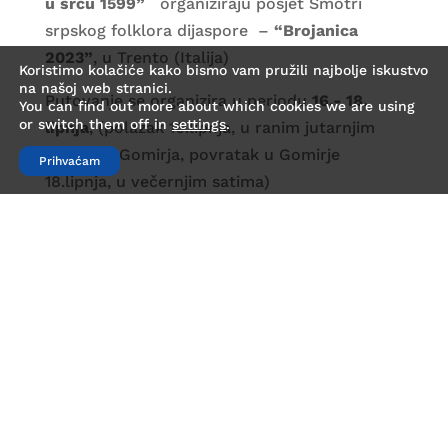
u srcu 1599”
organiziraju posjet Smotri
srpskog folklora dijaspore –
“Brojanica
2023”
, u Trento (Italija)
Koristimo kolačiće kako bismo vam pružili najbolje iskustvo
na našoj web stranici.
Putovanje se organizira u periodu
16.- 18.
You can find out more about which cookies we are using
or switch them off in
settings
.
lipnja
, (polazak 16.lipnja, u ranim jutarnjim
satima iz Gomirja, povratak u Gomirje
Prihvaćam
18.lipnja, u večernjim satima)
Cijena putovanja je 80 eura po osobi.
Aranžman uključuje
prijevoz autobusom na relaciji Gomirje-
Rijeka-Trento-Gomirje
Dva noćenja s doručkom
Posjet Lago di Garda
Posjet Autonomnoj Proviciji Trentino Alto
Adige