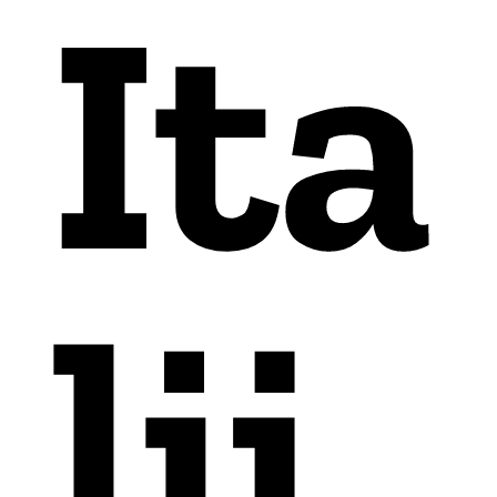
Ita
lij