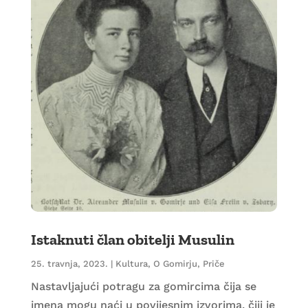
Istaknuti član obitelji Musulin
25. travnja, 2023.
|
Kultura
,
O Gomirju
,
Priče
Nastavljajući potragu za gomircima čija se
imena mogu naći u povijesnim izvorima, čiji je