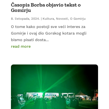
Časopis Borba objavio tekst o
Gomirju
8. listopada, 2024.
|
Kultura
,
Novosti
,
O Gomirju
O tome kako postoji sve veći interes za
Gomirje i ovaj dio Gorskog kotara mogli
bismo pisati dosta...
read more