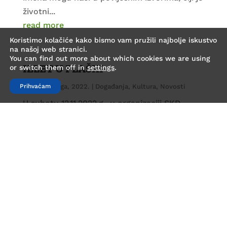
životni...
read more
Koristimo kolačiće kako bismo vam pružili najbolje iskustvo
na našoj web stranici.
You can find out more about which cookies we are using
IZLET U PLAŠKI
or switch them off in
settings
.
21. studenoga, 2022.
|
Događanja
,
Kultura
,
Novosti
Prihvaćam
U subotu 12.11.2022.g., u organizaciji SKD
Prosvjeta Gomirje, petnaestak mališana iz
Gomirja imalo...
read more