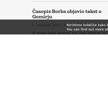
Časopis Borba objavio tekst o
Gomirju
Koristimo kolačiće kako 
8. listopada, 2024.
|
Kultura
,
Novosti
,
O Gomirju
You can find out more a
O tome kako postoji sve veći interes za
Gomirje i ovaj dio Gorskog kotara mogli
bismo pisati dosta...
read more