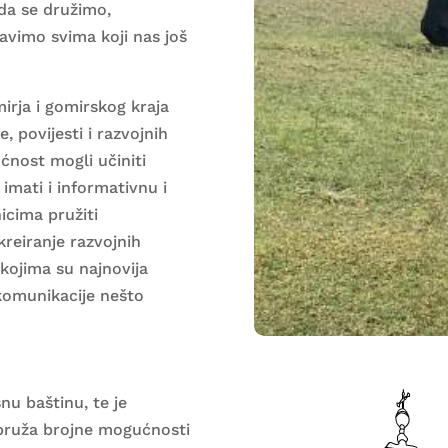
da se družimo,
avimo svima koji nas još
irja i gomirskog kraja
e, povijesti i razvojnih
ućnost mogli učiniti
imati i informativnu i
icima pružiti
kreiranje razvojnih
 kojima su najnovija
 komunikacije nešto
nu baštinu, te je
 pruža brojne mogućnosti