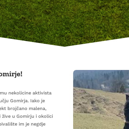
omirje!
zmu nekolicine aktivista
učju Gomirja. Iako je
jekt brojčano malena,
 žive u Gomirju i okolici
bivalište im je negdje