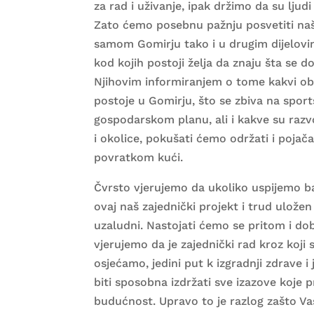
za rad i uživanje, ipak držimo da su ljud
Zato ćemo posebnu pažnju posvetiti naš
samom Gomirju tako i u drugim dijelovi
kod kojih postoji želja da znaju šta se 
Njihovim informiranjem o tome kakvi obl
postoje u Gomirju, što se zbiva na spor
gospodarskom planu, ali i kakve su razv
i okolice, pokušati ćemo održati i pojača
povratkom kući.
Čvrsto vjerujemo da ukoliko uspijemo ba
ovaj naš zajednički projekt i trud uložen
uzaludni. Nastojati ćemo se pritom i dob
vjerujemo da je zajednički rad kroz koji
osjećamo, jedini put k izgradnji zdrave i
biti sposobna izdržati sve izazove koje p
budućnost. Upravo to je razlog zašto 