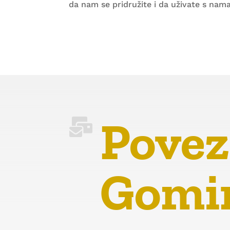
da nam se pridružite i da uživate s nama
Povez

Gomi