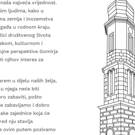
i naša najveća vrijednost.
im ljudima, kako u
ma zemlje i inozemstva
događa u rodnom kraju.
ici društvenog života
tskom, kulturnom i
ojne perspektive Gomirja
ti njihov interes za
rem u dijelu naših želja,
 u njega neće biti
ro zabaviti, pošto
 se zabavljamo i dobro
 jake zajednice koja će
red nju stavlja
Vas ovim putem pozivamo