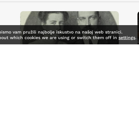
bismo vam pružili najbolje iskustvo na našoj web stranici.
bout which cookies we are using or switch them off in
settings
.
Istaknuti član obitelji Musulin
25. travnja, 2023.
|
Kultura
,
O Gomirju
,
Priče
Nastavljajući potragu za gomircima čija
se imena mogu naći u povijesnim
izvorima, čiji je životni...
read more