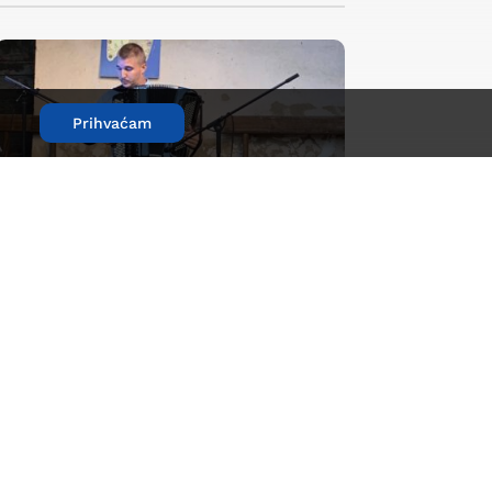
Prihvaćam
Festival harmonike 2020
2. veljače, 2022.
|
O Gomirju
,
Priče
U sklopu projekta Europske prijestolnice
kulture EPK Rijeka 2020, unutar
programskog pravca „27...
read more