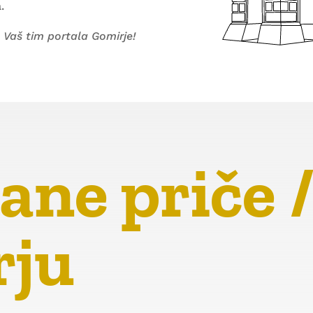
.
Vaš tim portala Gomirje!
ane priče 
rju