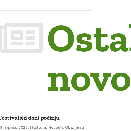
Osta

novo
Festivalski dani počinju
15. srpnja, 2025.
|
Kultura
,
Novosti
,
Obavijesti