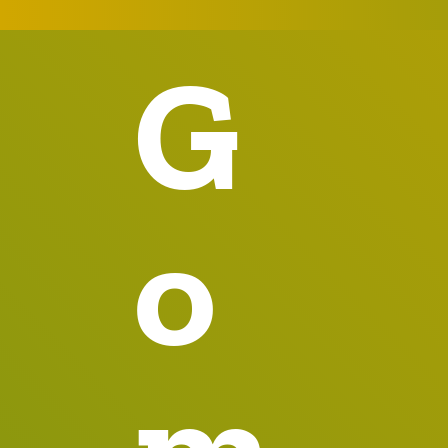
G
o
m