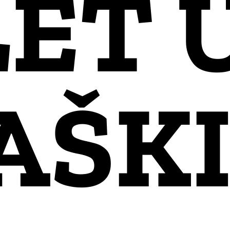
LET 
AŠK