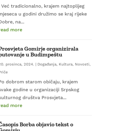
Već tradicionalno, krajem najtoplijeg
mjeseca u godini družimo se kraj rijeke
Dobre, na...
read more
Prosvjeta Gomirje organizirala
putovanje u Budimpeštu
20. prosinca, 2024.
|
Događanja
,
Kultura
,
Novosti
,
Priče
Po dobrom starom običaju, krajem
svake godine u organizaciji Srpskog
kulturnog društva Prosvjeta...
read more
Časopis Borba objavio tekst o
Gomirju